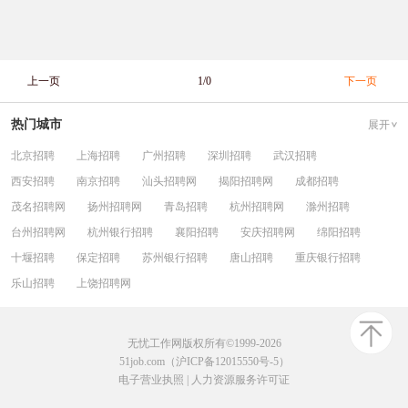
上一页
1/0
下一页
热门城市
展开
北京招聘
上海招聘
广州招聘
深圳招聘
武汉招聘
西安招聘
南京招聘
汕头招聘网
揭阳招聘网
成都招聘
茂名招聘网
扬州招聘网
青岛招聘
杭州招聘网
滁州招聘
台州招聘网
杭州银行招聘
襄阳招聘
安庆招聘网
绵阳招聘
十堰招聘
保定招聘
苏州银行招聘
唐山招聘
重庆银行招聘
乐山招聘
上饶招聘网
无忧工作网版权所有©1999-2026
51job.com（沪ICP备12015550号-5）
电子营业执照
|
人力资源服务许可证