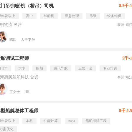
龙门吊\卸船机（桥吊）司机
8.5千-
3年及以上
高中
卸船机
应急处理
吊装
设备维保
明物流 民营
泰州·靖
陈欢
人事专员
船舶调试工程师
5千-
1-3年
大专
船舶
通讯导航
五险一金
专业培训
海惠舸船舶科技 合资
泰州·靖
王女士
HR
小型船艇总体工程师
8千-1.
1年及以上
本科
性能计算
napa
船舶海洋工程
方案优化