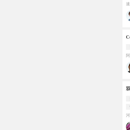
速
C
阿
河