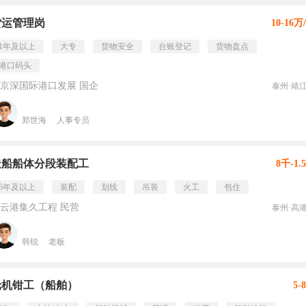
货运管理岗
10-16万
1年及以上
大专
货物安全
台账登记
货物盘点
港口码头
京深国际港口发展 国企
泰州·靖
郑世海
人事专员
造船船体分段装配工
8千-1.
5年及以上
装配
划线
吊装
火工
包住
云港集久工程 民营
泰州·高
韩锐
老板
轮机钳工（船舶）
5-