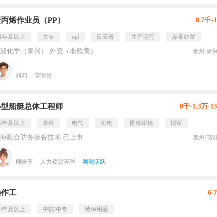
聚丙烯作业员（PP）
8.7千-
1年及以上
大专
opl
反应器
生产运行
异常处置
浦化学（泰兴） 外资（非欧美）
泰州·泰
刘莉
管理员
小型船艇总体工程师
8千-1.3万·1
2年及以上
本科
电气
机电
图纸审核
报审
海融合防务装备技术 已上市
泰州·高
顾倍齐
人力资源管理
刚刚活跃
操作工
6-
3年及以上
中技/中专
劳保用品