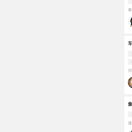
泰
河
速