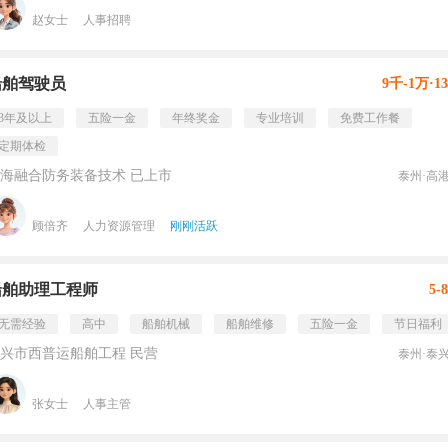
赵女士
人事招聘
船舶驾驶员
9千-1万·1
3年及以上
五险一金
年终奖金
专业培训
免费工作餐
定期体检
海融合防务装备技术 已上市
泰州·高
顾倍齐
人力资源管理
刚刚活跃
船舶助理工程师
5-
无需经验
高中
船舶机械
船舶维修
五险一金
节日福利
兴市西普运船舶工程 民营
泰州·泰
张女士
人事主管