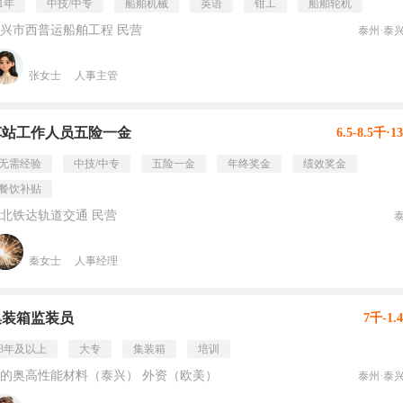
1年
中技/中专
船舶机械
英语
钳工
船舶轮机
兴市西普运船舶工程 民营
泰州·泰
张女士
人事主管
车站工作人员五险一金
6.5-8.5千·1
无需经验
中技/中专
五险一金
年终奖金
绩效奖金
餐饮补贴
北铁达轨道交通 民营
秦女士
人事经理
集装箱监装员
7千-1.
3年及以上
大专
集装箱
培训
的奥高性能材料（泰兴） 外资（欧美）
泰州·泰