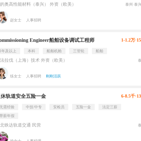
的奥高性能材料（泰兴） 外资（欧美）
泰州·泰
赵女士
人事招聘
ommissioning Engineer船舶设备调试工程师
1-1.2万·1
1年及以上
本科
船舶机舱
三管轮
船舶
法拉伐（上海）技术 外资（欧美）
练女士
人事招聘
刚刚活跃
双休轨道安全五险一金
6-8.5千·1
无需经验
中技/中专
安检员
五险一金
法定三薪
带薪年假
北铁达轨道交通 民营