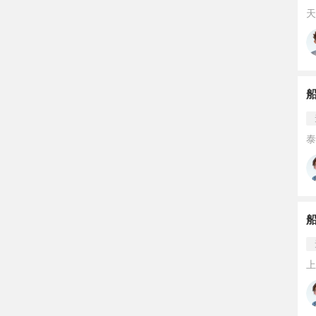
天
泰
上