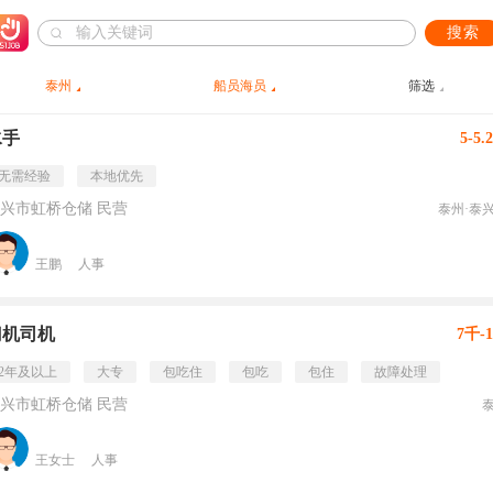
搜索
泰州
船员海员
筛选
水手
5-5.
无需经验
本地优先
兴市虹桥仓储 民营
泰州·泰
王鹏
人事
门机司机
7千-
2年及以上
大专
包吃住
包吃
包住
故障处理
兴市虹桥仓储 民营
王女士
人事