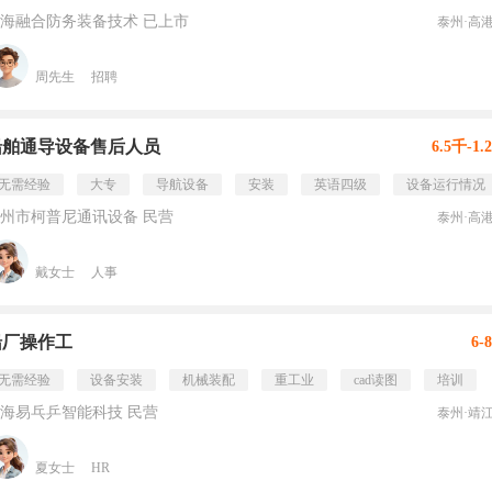
海融合防务装备技术 已上市
泰州·高
周先生
招聘
船舶通导设备售后人员
6.5千-1.
无需经验
大专
导航设备
安装
英语四级
设备运行情况
州市柯普尼通讯设备 民营
泰州·高
戴女士
人事
船厂操作工
6-
无需经验
设备安装
机械装配
重工业
cad读图
培训
海易乓乒智能科技 民营
泰州·靖
夏女士
HR