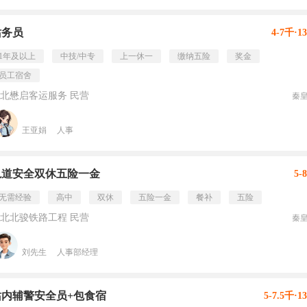
站务员
4-7千·1
1年及以上
中技/中专
上一休一
缴纳五险
奖金
员工宿舍
北懋启客运服务 民营
秦
王亚娟
人事
轨道安全双休五险一金
5-
无需经验
高中
双休
五险一金
餐补
五险
北北骏铁路工程 民营
秦
刘先生
人事部经理
站内辅警安全员+包食宿
5-7.5千·1