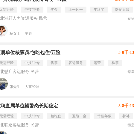
无需经验
中技/中专
奖金
上一休一
年终奖
缴纳五险
北洲轩人力资源服务 民营
秦
杨女士
主管
直属单位核票员/包吃包住/五险
5-8千·1
无需经验
中技/中专
售票
客运服务
运营
检票
北懋启客运服务 民营
秦
张先生
人事经理
诚聘直属单位辅警岗长期稳定
5-8千·1
无需经验
中技/中专
包吃住
五险一金
带薪年假
餐补
北联巡客运服务 民营
秦