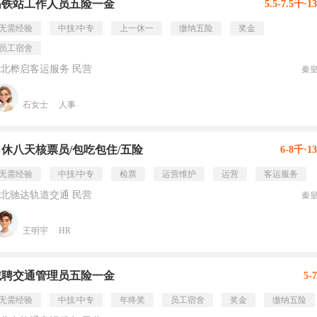
高铁站工作人员五险一金
5.5-7.5千·1
无需经验
中技/中专
上一休一
缴纳五险
奖金
员工宿舍
北桦启客运服务 民营
秦
石女士
人事
月休八天核票员/包吃包住/五险
6-8千·1
无需经验
中技/中专
检票
运营维护
运营
客运服务
北驰达轨道交通 民营
秦
王明宇
HR
诚聘交通管理员五险一金
5-
无需经验
中技/中专
年终奖
员工宿舍
奖金
缴纳五险