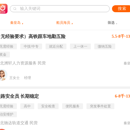
搜索
秦皇岛
船员海员
筛选
（无经验要求）高铁跟车地勤五险
5.5-8千·1
无需经验
中技/中专
就近分配
上一休一
缴纳五险
奖金
北洲轩人力资源服务 民营
秦
王女士
经理
铁路安全员 长期稳定
6-8千·1
无需经验
高中
安全检查
便民服务
突发事件处置
治安维护
北驰达轨道交通 民营
秦