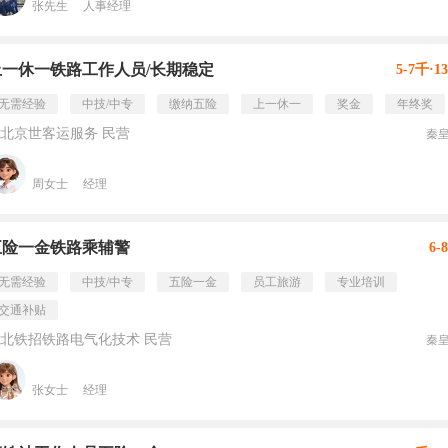
张先生
人事经理
上一休一铁路工作人员/长期稳定
5-7千·1
无需经验
中技/中专
缴纳五险
上一休一
奖金
年终奖
北京世客运服务 民营
秦
周女士
经理
五险一金铁路乘辅警
6-
无需经验
中技/中专
五险一金
员工旅游
专业培训
交通补贴
北铁招铁路电气化技术 民营
秦
张女士
经理