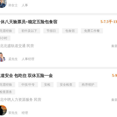
孙女士
人事
月休八天验票员+稳定五险包食宿
5-7.5千·1
无需经验
初中及以下
节假日
包食宿
免费工作餐
8小时
北北盛轨道交通 民营
秦
孟先生
人事经理
轨道安全 包吃住 双休五险一金
5-
无需经验
中技/中专
安检
安全检查
秩序维护
检查票务
北中聘人力资源服务 民营
秦
宋先生
经理