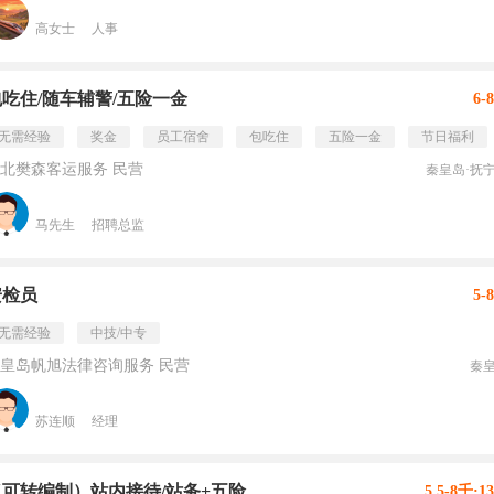
高女士
人事
包吃住/随车辅警/五险一金
6-
无需经验
奖金
员工宿舍
包吃住
五险一金
节日福利
北樊森客运服务 民营
秦皇岛·抚
马先生
招聘总监
安检员
5-
无需经验
中技/中专
皇岛帆旭法律咨询服务 民营
秦
苏连顺
经理
（可转编制）站内接待/站务+五险
5.5-8千·1