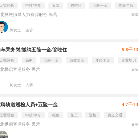
无需经验
中技/中专
五险
包吃住
五险一金
带薪年假
北冀铁恒昌人力资源服务 民营
秦
陶女士
主管
动车乘务岗/缴纳五险一金/管吃住
5-8千·1
无需经验
高中
五险一金
绩效奖金
年终奖金
专业培训
北桦启客运服务 民营
秦
梅女士
人事
诚聘轨道巡检人员+五险一金
4-7千·1
无需经验
中技/中专
检修
施工
巡检
轨道交通
北懋启客运服务 民营
秦