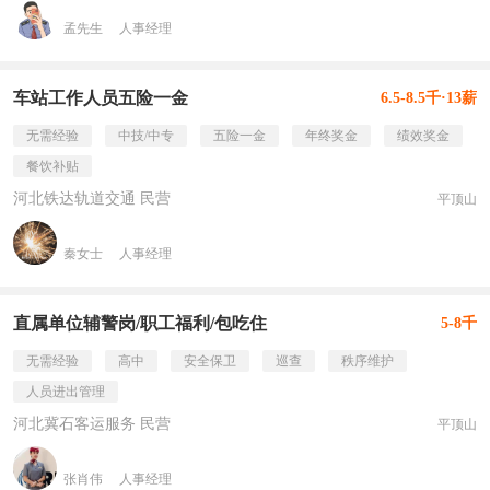
孟先生
人事经理
车站工作人员五险一金
6.5-8.5千·13薪
无需经验
中技/中专
五险一金
年终奖金
绩效奖金
餐饮补贴
河北铁达轨道交通 民营
平顶山
秦女士
人事经理
直属单位辅警岗/职工福利/包吃住
5-8千
无需经验
高中
安全保卫
巡查
秩序维护
人员进出管理
河北冀石客运服务 民营
平顶山
张肖伟
人事经理