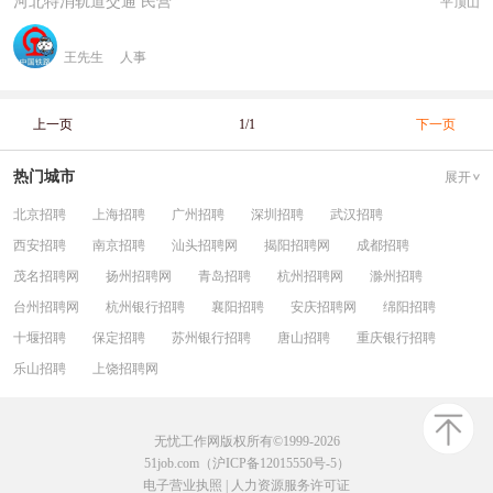
河北特消轨道交通 民营
平顶山
王先生
人事
上一页
1/1
下一页
热门城市
展开
北京招聘
上海招聘
广州招聘
深圳招聘
武汉招聘
西安招聘
南京招聘
汕头招聘网
揭阳招聘网
成都招聘
茂名招聘网
扬州招聘网
青岛招聘
杭州招聘网
滁州招聘
台州招聘网
杭州银行招聘
襄阳招聘
安庆招聘网
绵阳招聘
十堰招聘
保定招聘
苏州银行招聘
唐山招聘
重庆银行招聘
乐山招聘
上饶招聘网
无忧工作网版权所有©1999-2026
51job.com（沪ICP备12015550号-5）
电子营业执照
|
人力资源服务许可证