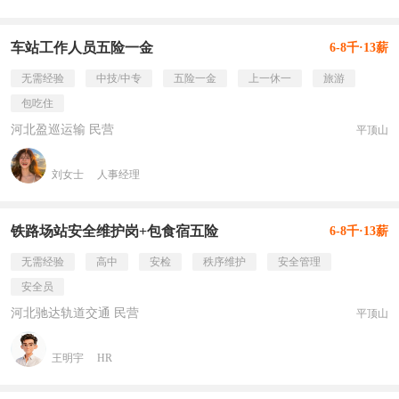
车站工作人员五险一金
6-8千·13薪
无需经验
中技/中专
五险一金
上一休一
旅游
包吃住
河北盈巡运输 民营
平顶山
刘女士
人事经理
铁路场站安全维护岗+包食宿五险
6-8千·13薪
无需经验
高中
安检
秩序维护
安全管理
安全员
河北驰达轨道交通 民营
平顶山
王明宇
HR