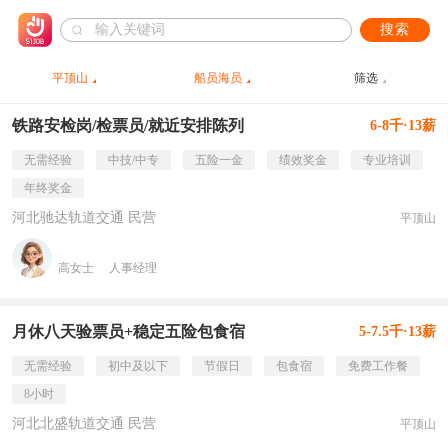
搜索
平顶山
船员海员
筛选
铁路安检岗/检票员/就近安排陈列
6-8千·13薪
无需经验
中技/中专
五险一金
绩效奖金
专业培训
年终奖金
河北驰达轨道交通 民营
平顶山
高女士
人事经理
月休八天验票员+稳定五险包食宿
5-7.5千·13薪
无需经验
初中及以下
节假日
包食宿
免费工作餐
8小时
河北北盛轨道交通 民营
平顶山