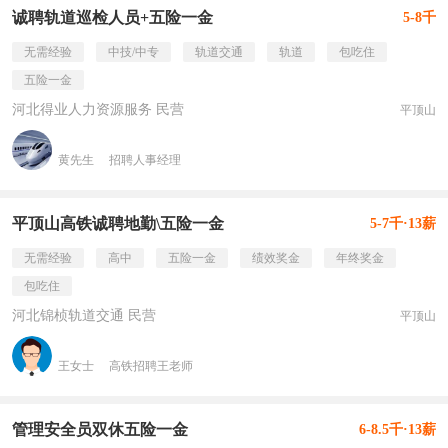
诚聘轨道巡检人员+五险一金
5-8千
无需经验
中技/中专
轨道交通
轨道
包吃住
五险一金
河北得业人力资源服务 民营
平顶山
黄先生
招聘人事经理
平顶山高铁诚聘地勤\五险一金
5-7千·13薪
无需经验
高中
五险一金
绩效奖金
年终奖金
包吃住
河北锦桢轨道交通 民营
平顶山
王女士
高铁招聘王老师
管理安全员双休五险一金
6-8.5千·13薪