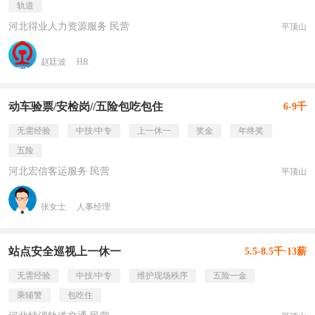
轨道
河北得业人力资源服务 民营
平顶山
赵廷波
HR
动车验票/安检岗//五险包吃包住
6-9千
无需经验
中技/中专
上一休一
奖金
年终奖
五险
河北宏信客运服务 民营
平顶山
张女士
人事经理
站点安全巡视上一休一
5.5-8.5千·13薪
无需经验
中技/中专
维护现场秩序
五险一金
乘辅警
包吃住