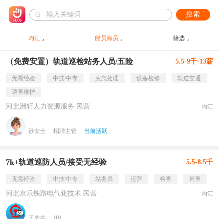
搜索
内江
船员海员
筛选
（免费安置）轨道巡检站务人员/五险
5.5-9千·13薪
无需经验
中技/中专
应急处理
设备检修
轨道交通
巡查维护
河北洲轩人力资源服务 民营
内江
孙女士
招聘主管
当前活跃
7k+轨道巡防人员/接受无经验
5.5-8.5千
无需经验
中技/中专
站务员
运营
检查
巡查
河北京乐铁路电气化技术 民营
内江
王先生
HR