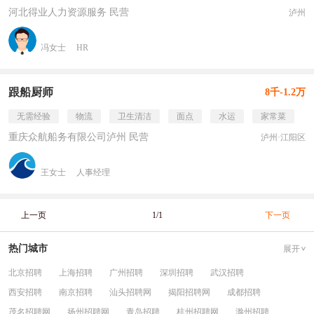
河北得业人力资源服务 民营
泸州
冯女士
HR
跟船厨师
8千-1.2万
无需经验
物流
卫生清洁
面点
水运
家常菜
重庆众航船务有限公司泸州 民营
泸州·江阳区
王女士
人事经理
上一页
1/1
下一页
热门城市
展开
北京招聘
上海招聘
广州招聘
深圳招聘
武汉招聘
西安招聘
南京招聘
汕头招聘网
揭阳招聘网
成都招聘
茂名招聘网
扬州招聘网
青岛招聘
杭州招聘网
滁州招聘