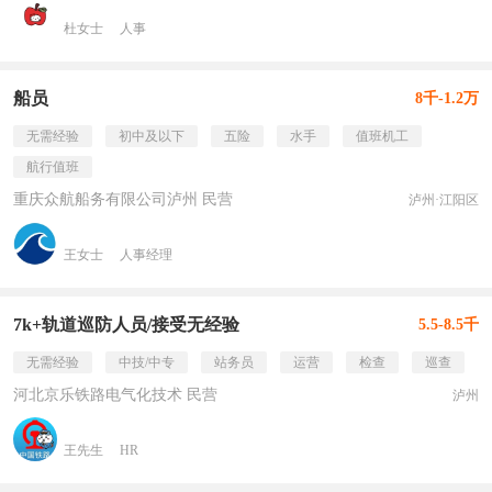
杜女士
人事
船员
8千-1.2万
无需经验
初中及以下
五险
水手
值班机工
航行值班
重庆众航船务有限公司泸州 民营
泸州·江阳区
王女士
人事经理
7k+轨道巡防人员/接受无经验
5.5-8.5千
无需经验
中技/中专
站务员
运营
检查
巡查
河北京乐铁路电气化技术 民营
泸州
王先生
HR