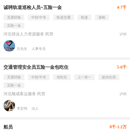
诚聘轨道巡检人员+五险一金
4-7千
无需经验
中技/中专
轨道交通
轨道
巡检
五险一金
河北得业人力资源服务 民营
泸州
吕先生
人事专员
交通管理安全员五险一金包吃住
5-6千
无需经验
中技/中专
包吃住
上一休一
提供住宿
五险一金
河北顺成客运服务 民营
泸州
李宏伟
法人
船员
8千-1.2万