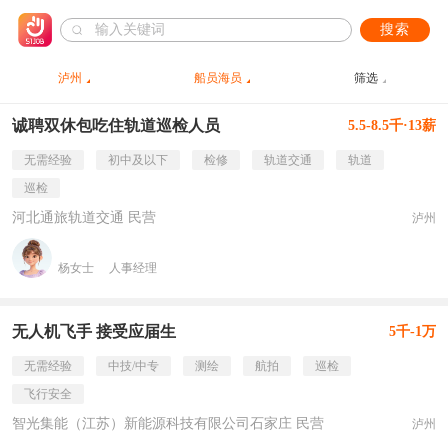
搜索
泸州
船员海员
筛选
诚聘双休包吃住轨道巡检人员
5.5-8.5千·13薪
无需经验
初中及以下
检修
轨道交通
轨道
巡检
河北通旅轨道交通 民营
泸州
杨女士
人事经理
无人机飞手 接受应届生
5千-1万
无需经验
中技/中专
测绘
航拍
巡检
飞行安全
智光集能（江苏）新能源科技有限公司石家庄 民营
泸州