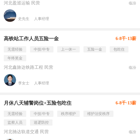
河北盈巡运输 民营
临汾
史先生
人事经理
高铁站工作人员五险一金
6-8千·13薪
无需经验
中技/中专
上一休一
五险一金
包吃住
年终奖金
河北鑫旅达铁路工程 民营
临汾
李女士
人事经理
月休八天辅警岗位+五险包吃住
6-8千·13薪
无需经验
中技/中专
秩序维护
维护治安秩序
监察人员
巡逻防控
河北驰达轨道交通 民营
临汾