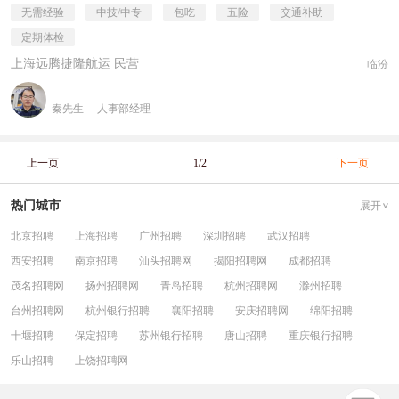
无需经验
中技/中专
包吃
五险
交通补助
定期体检
上海远腾捷隆航运 民营
临汾
秦先生
人事部经理
上一页
1/2
下一页
热门城市
展开
北京招聘
上海招聘
广州招聘
深圳招聘
武汉招聘
西安招聘
南京招聘
汕头招聘网
揭阳招聘网
成都招聘
茂名招聘网
扬州招聘网
青岛招聘
杭州招聘网
滁州招聘
台州招聘网
杭州银行招聘
襄阳招聘
安庆招聘网
绵阳招聘
十堰招聘
保定招聘
苏州银行招聘
唐山招聘
重庆银行招聘
乐山招聘
上饶招聘网