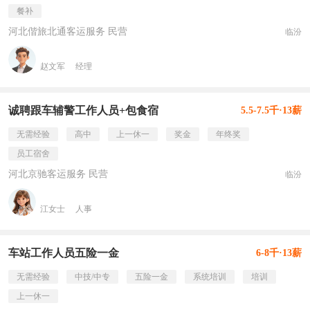
餐补
河北偕旅北通客运服务 民营
临汾
赵文军
经理
诚聘跟车辅警工作人员+包食宿
5.5-7.5千·13薪
无需经验
高中
上一休一
奖金
年终奖
员工宿舍
河北京驰客运服务 民营
临汾
江女士
人事
车站工作人员五险一金
6-8千·13薪
无需经验
中技/中专
五险一金
系统培训
培训
上一休一