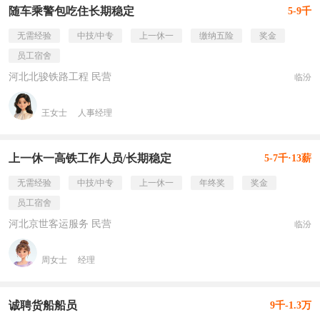
随车乘警包吃住长期稳定
5-9千
无需经验
中技/中专
上一休一
缴纳五险
奖金
员工宿舍
河北北骏铁路工程 民营
临汾
王女士
人事经理
上一休一高铁工作人员/长期稳定
5-7千·13薪
无需经验
中技/中专
上一休一
年终奖
奖金
员工宿舍
河北京世客运服务 民营
临汾
周女士
经理
诚聘货船船员
9千-1.3万