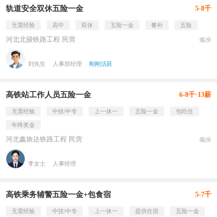
轨道安全双休五险一金
5-8千
无需经验
高中
双休
五险一金
餐补
五险
河北北骏铁路工程 民营
临汾
刘先生
人事部经理
刚刚活跃
高铁站工作人员五险一金
6-8千·13薪
无需经验
中技/中专
上一休一
五险一金
包吃住
年终奖金
河北鑫旅达铁路工程 民营
临汾
李女士
人事经理
高铁乘务辅警五险一金+包食宿
5-7千
无需经验
中技/中专
上一休一
提供住宿
五险一金