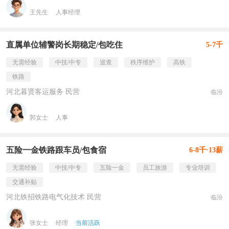
王先生
人事经理
直属单位辅警岗长期稳定/包吃住
5-7千
无需经验
中技/中专
巡查
秩序维护
高铁
铁路
河北暮贤客运服务 民营
临汾
郭女士
人事
五险一金铁路跟车员/包食宿
6-8千·13薪
无需经验
中技/中专
五险一金
员工旅游
专业培训
交通补贴
河北铁招铁路电气化技术 民营
临汾
张女士
经理
当前活跃