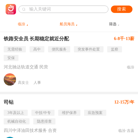
搜索
临汾
船员海员
筛选
铁路安全员 长期稳定就近分配
6-8千·13薪
无需经验
高中
便民服务
突发事件处置
监察
安保
河北驰达轨道交通 民营
临汾
高女士
人事
司钻
12-15万/年
3年及以上
中技/中专
维护保养
应急预案
机械自动化
隐患排查
四川中泽油田技术服务 合资
临汾·吉县