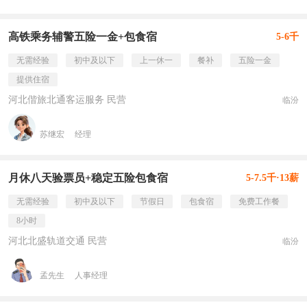
高铁乘务辅警五险一金+包食宿
5-6千
无需经验
初中及以下
上一休一
餐补
五险一金
提供住宿
河北偕旅北通客运服务 民营
临汾
苏继宏
经理
月休八天验票员+稳定五险包食宿
5-7.5千·13薪
无需经验
初中及以下
节假日
包食宿
免费工作餐
8小时
河北北盛轨道交通 民营
临汾
孟先生
人事经理