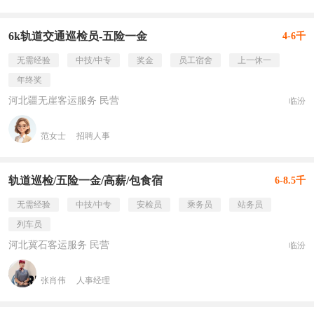
6k轨道交通巡检员-五险一金
4-6千
无需经验
中技/中专
奖金
员工宿舍
上一休一
年终奖
河北疆无崖客运服务 民营
临汾
范女士
招聘人事
轨道巡检/五险一金/高薪/包食宿
6-8.5千
无需经验
中技/中专
安检员
乘务员
站务员
列车员
河北冀石客运服务 民营
临汾
张肖伟
人事经理