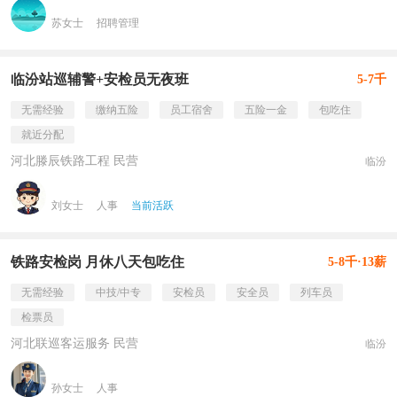
苏女士
招聘管理
临汾站巡辅警+安检员无夜班
5-7千
无需经验
缴纳五险
员工宿舍
五险一金
包吃住
就近分配
河北滕辰铁路工程 民营
临汾
刘女士
人事
当前活跃
铁路安检岗 月休八天包吃住
5-8千·13薪
无需经验
中技/中专
安检员
安全员
列车员
检票员
河北联巡客运服务 民营
临汾
孙女士
人事