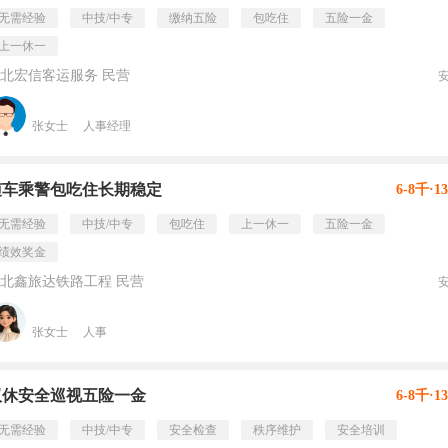
无需经验
中技/中专
缴纳五险
包吃住
五险一金
上一休一
北宏信客运服务 民营
张女士
人事经理
随车乘警包吃住长期稳定
6-8千·1
无需经验
中技/中专
包吃住
上一休一
五险一金
绩效奖金
北鑫旅达铁路工程 民营
张女士
人事
双休安全巡视五险一金
6-8千·1
无需经验
中技/中专
安全检查
秩序维护
安全培训