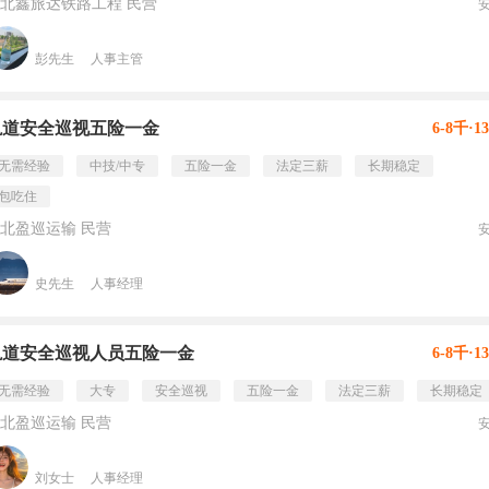
北鑫旅达铁路工程 民营
彭先生
人事主管
轨道安全巡视五险一金
6-8千·1
无需经验
中技/中专
五险一金
法定三薪
长期稳定
包吃住
北盈巡运输 民营
史先生
人事经理
轨道安全巡视人员五险一金
6-8千·1
无需经验
大专
安全巡视
五险一金
法定三薪
长期稳定
北盈巡运输 民营
刘女士
人事经理