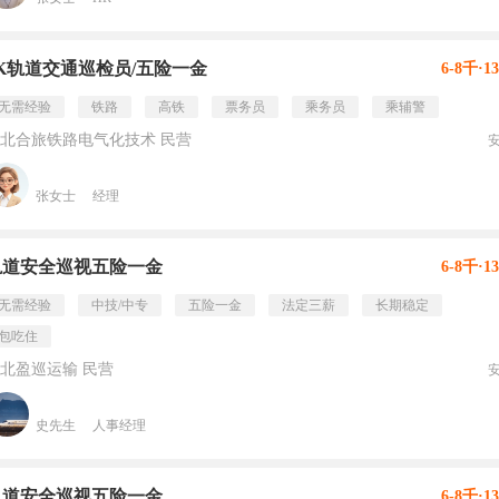
8K轨道交通巡检员/五险一金
6-8千·1
无需经验
铁路
高铁
票务员
乘务员
乘辅警
北合旅铁路电气化技术 民营
张女士
经理
轨道安全巡视五险一金
6-8千·1
无需经验
中技/中专
五险一金
法定三薪
长期稳定
包吃住
北盈巡运输 民营
史先生
人事经理
轨道安全巡视五险一金
6-8千·1