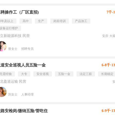
急聘操作工（厂区直招)
7千-
3年及以上
高中
生产
岗前培训
产品加工
设备运行维护
立新能源科技 民营
安庆·大
曾女士
招聘专员
轨道安全巡视人员五险一金
6-8千·1
无需经验
大专
安全巡视
五险一金
法定三薪
长期稳定
北盈巡运输 民营
刘女士
人事经理
铁路安检岗/缴纳五险/管吃住
6-9千·1