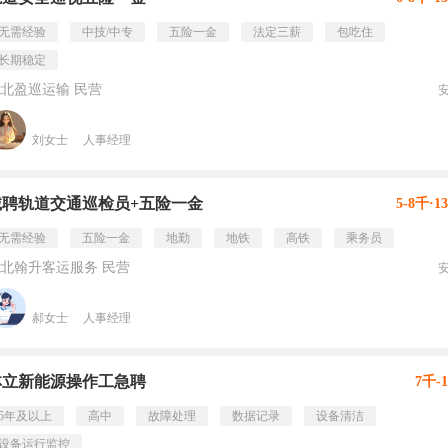
无需经验
中技/中专
五险一金
法定三薪
包吃住
长期稳定
北盈巡运输 民营
刘女士
人事经理
诚聘轨道交通巡检员+五险一金
5-8千·1
无需经验
五险一金
地勤
地铁
高铁
乘务员
北翰升客运服务 民营
郝女士
人事经理
林立新能源操作工急聘
7千-
5年及以上
高中
故障处理
数据记录
设备清洁
设备运行监控