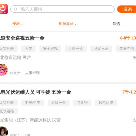
搜索
安庆
船员海员
筛选
轨道安全巡视五险一金
6-8千·1
无需经验
大专
安全巡视
五险一金
法定三薪
带薪年假
北盈巡运输 民营
刘女士
人事经理
风电光伏运维人员 可学徒 五险一金
7千-1.
无需经验
中技/中专
五险一金
包食宿
风电运维
光伏运维
光集能（江苏）新能源科技 民营
张女士
HR