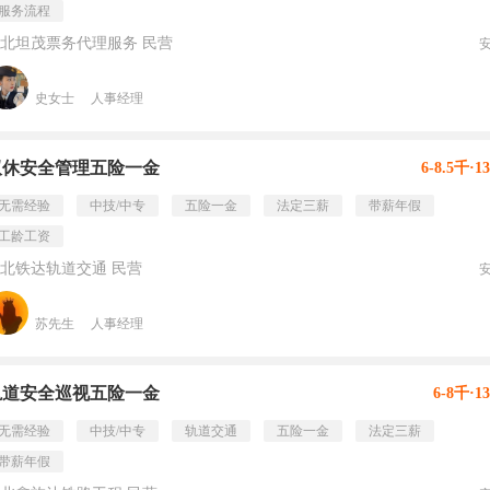
服务流程
北坦茂票务代理服务 民营
史女士
人事经理
双休安全管理五险一金
6-8.5千·1
无需经验
中技/中专
五险一金
法定三薪
带薪年假
工龄工资
北铁达轨道交通 民营
苏先生
人事经理
轨道安全巡视五险一金
6-8千·1
无需经验
中技/中专
轨道交通
五险一金
法定三薪
带薪年假