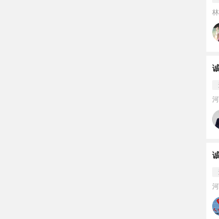
林
河
河