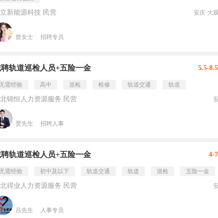
立新能源科技 民营
安庆·大
曾女士
招聘专员
诚聘轨道巡检人员+五险一金
5.5-8
无需经验
高中
巡检
检修
轨道交通
轨道
北锦恒人力资源服务 民营
贾先生
招聘人事
诚聘轨道巡检人员+五险一金
4-
无需经验
初中及以下
轨道交通
轨道
巡检
五险一金
北得业人力资源服务 民营
吕先生
人事专员